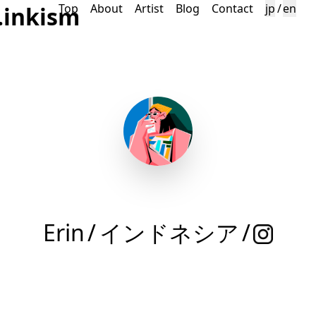
Top
About
Artist
Blog
Contact
jp
/
en
.inkism
Erin
/
インドネシア
/