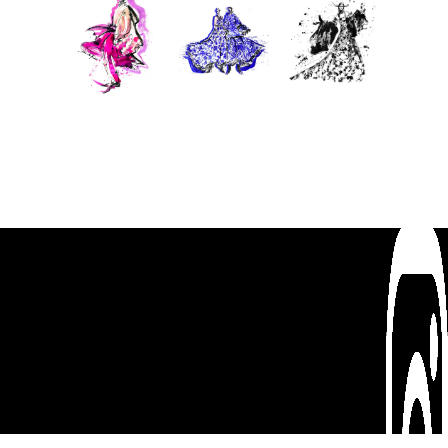
海外デザ
Top
-
About
-
Artist
-
Blog
海外デザ
-
Contact
-