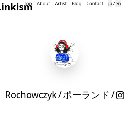
Top
About
Artist
Blog
Contact
jp
/
en
.inkism
Rochowczyk
/
ポーランド
/