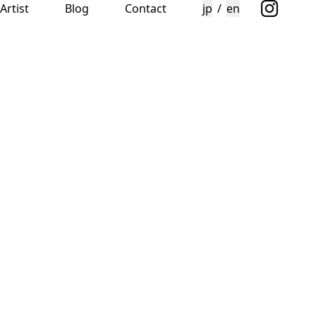
Artist
Blog
Contact
jp
/
en