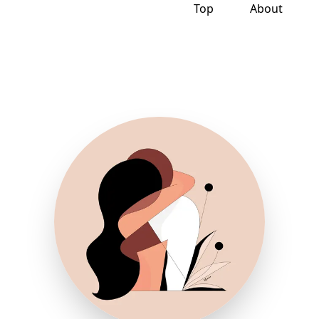
Top
About