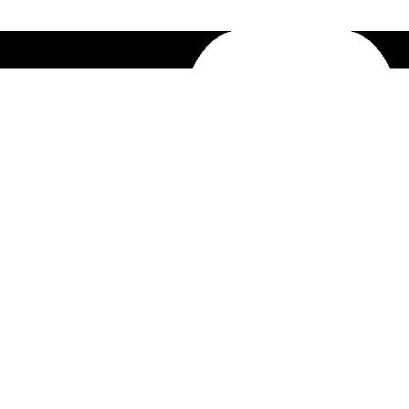
海外デザインの
依頼なら
d.inkism